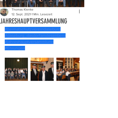
Thomas Klenke
12. Sept. 2021
1 Min. Lesezeit
JAHRESHAUPTVERSAMMLUNG
#heimatschutzvereindaseburg
#daseburg_dasdorfamdesenberg
#jahreshauptversammlung
#Ehrungen