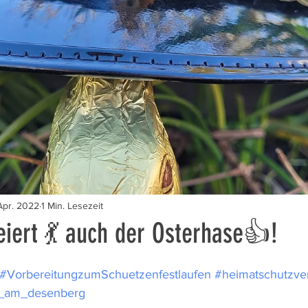
 Apr. 2022
1 Min. Lesezeit
eiert 💃 auch der Osterhase👍!
#VorbereitungzumSchuetzenfestlaufen
#heimatschutzve
f_am_desenberg