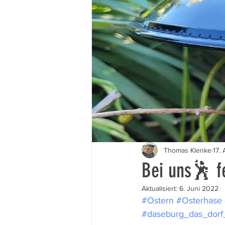
Thomas Klenke
17.
Bei uns🕺 f
Aktualisiert:
6. Juni 2022
#Ostern
#Osterhase
#daseburg_das_dor