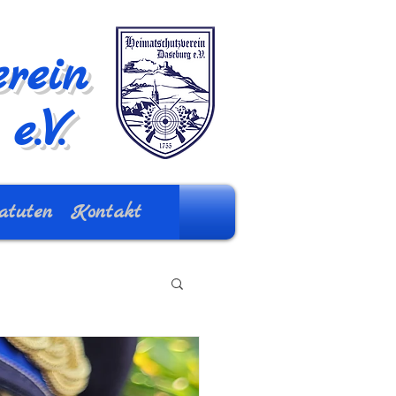
rein
e.V.
atuten
Kontakt