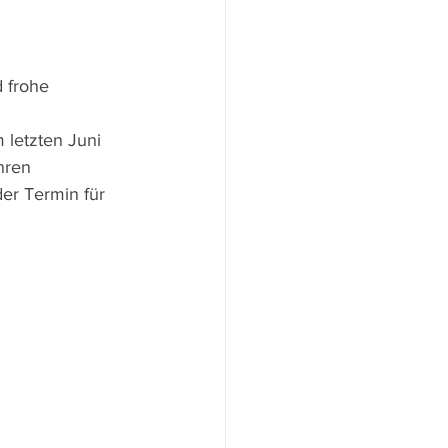
 frohe 
 letzten Juni 
hren 
er Termin für  