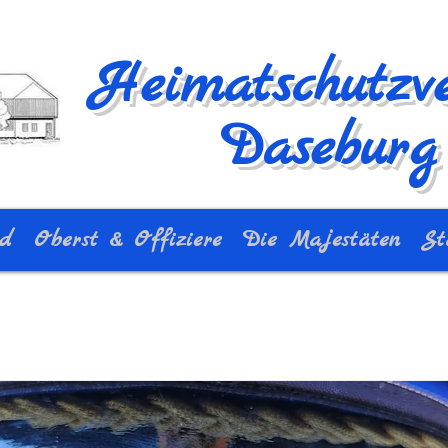
Heimatschutzve
Daseburg 
nd
Oberst & Offiziere
Die Majestäten
St