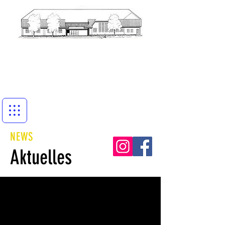
NEWS
Aktuelles