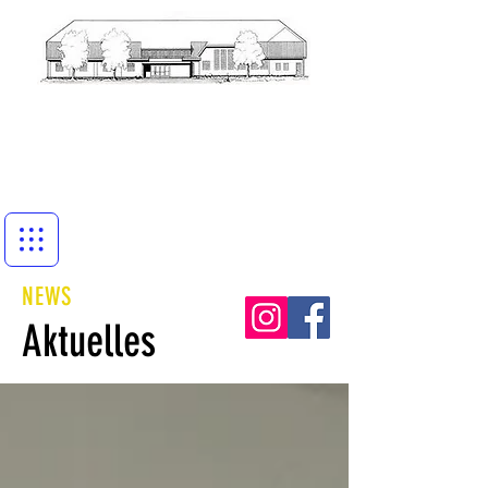
NEWS
Aktuelles