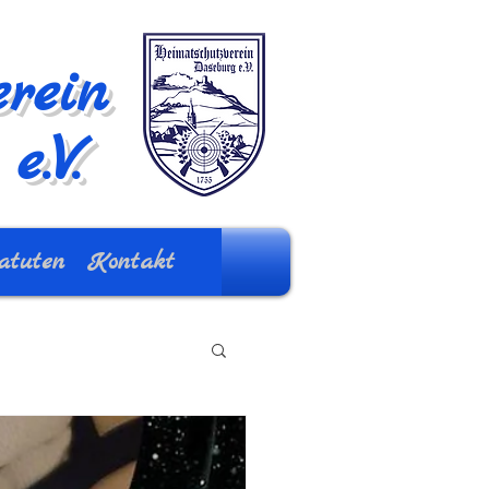
rein
e.V.
atuten
Kontakt