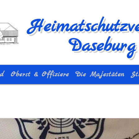
Heimatschutzve
Daseburg 
nd
Oberst & Offiziere
Die Majestäten
St