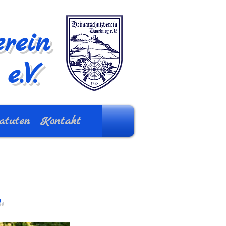
rein
e.V.
atuten
Kontakt
r