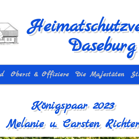
Heimatschutzve
Daseburg 
nd
Oberst & Offiziere
Die Majestäten
St
Königspaar 2023
Melanie u. Carsten Richte