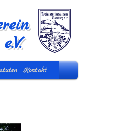
rein
e.V.
atuten
Kontakt