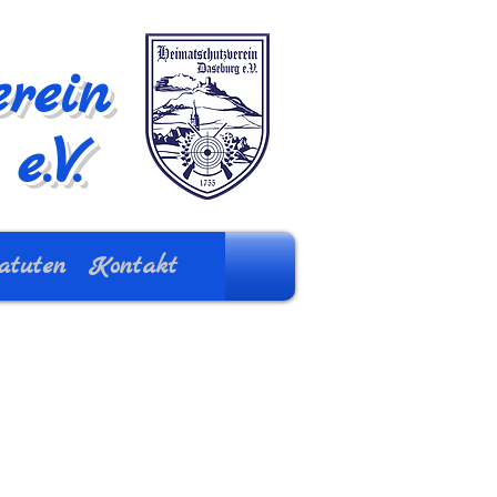
rein
e.V.
atuten
Kontakt