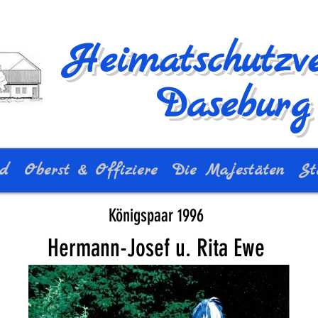
Heimatschutzve
Daseburg 
nd
Oberst & Offiziere
Die Majestäten
St
Königspaar 1996
Hermann-Josef u. Rita Ewe