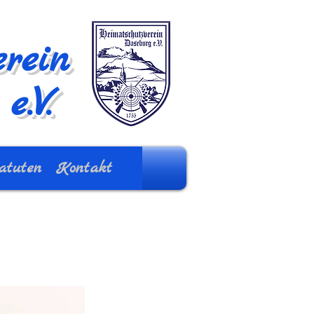
rein
e.V.
atuten
Kontakt