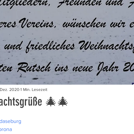
 Dez. 2020
1 Min. Lesezeit
chtsgrüße 🎄🎄
ndaseburg
orona