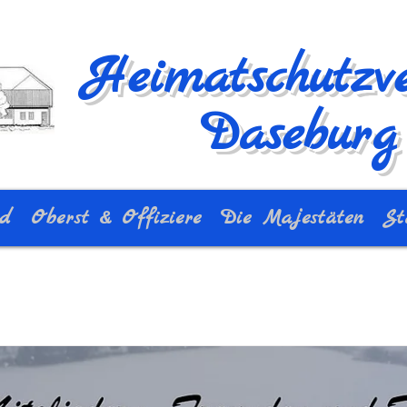
Heimatschutzve
Daseburg 
nd
Oberst & Offiziere
Die Majestäten
St