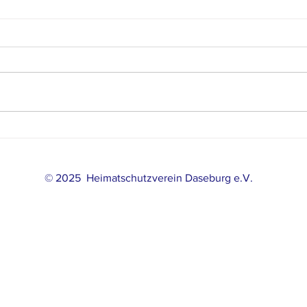
KÖNIG
Generalversammlung des
Heimatschutzverein
© 2025 Heimatschutzverein Daseburg e.V.