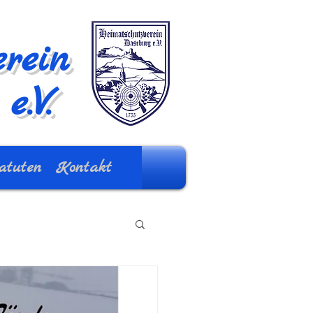
rein
e.V.
atuten
Kontakt