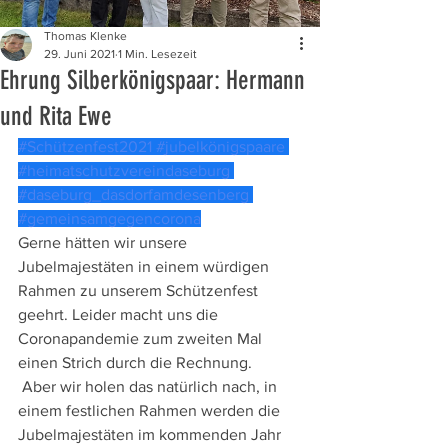
Thomas Klenke
29. Juni 2021
1 Min. Lesezeit
Ehrung Silberkönigspaar: Hermann
und Rita Ewe
#Schützenfest2021
#jubelkönigspaare
#heimatschutzvereindaseburg
#daseburg_dasdorfamdesenberg
#gemeinsamgegencorona
Gerne hätten wir unsere 
Jubelmajestäten in einem würdigen 
Rahmen zu unserem Schützenfest 
geehrt. Leider macht uns die 
Coronapandemie zum zweiten Mal 
einen Strich durch die Rechnung. 
 Aber wir holen das natürlich nach, in 
einem festlichen Rahmen werden die 
Jubelmajestäten im kommenden Jahr 