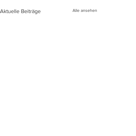
Alle ansehen
Aktuelle Beiträge
Kommentare
KÖNIGSSCHIESSEN 202